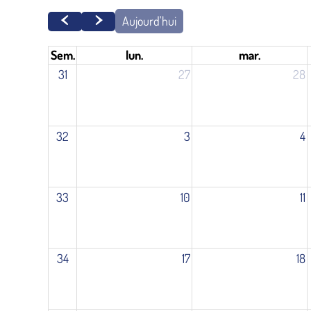
Aujourd'hui
Sem.
lun.
mar.
31
27
28
32
3
4
33
10
11
34
17
18