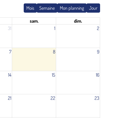
Mois
Semaine
Mon planning
Jour
sam.
dim.
31
1
2
7
8
9
14
15
16
21
22
23