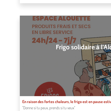
Frigo solidaire à l'A
En raison des fortes chaleurs, le frigo est en pause est
"Donne si tu peux, prends si tu veux"