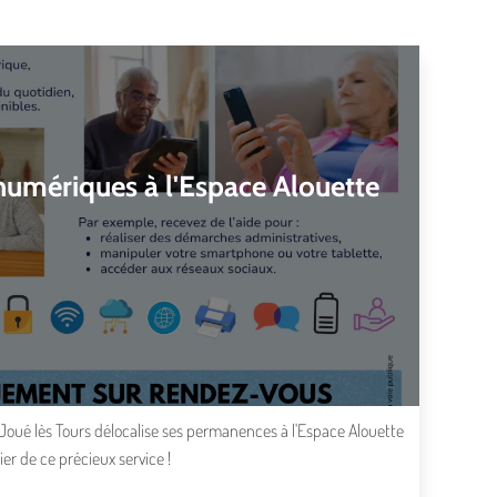
umériques à l'Espace Alouette
oué lès Tours délocalise ses permanences à l'Espace Alouette
r de ce précieux service !