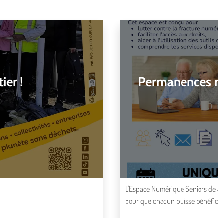
ier !
Permanences n
L'Espace Numérique Seniors de J
pour que chacun puisse bénéficie