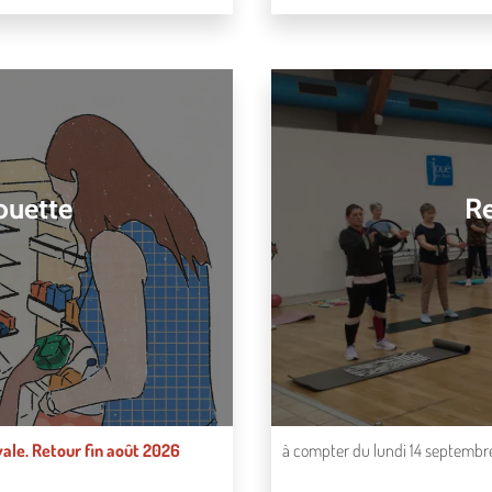
louette
Re
ivale. Retour fin août 2026
à compter du lundi 14 septembr