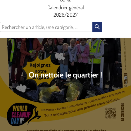
Calendrier général
2026/2027
search
On nettoie le quartier !